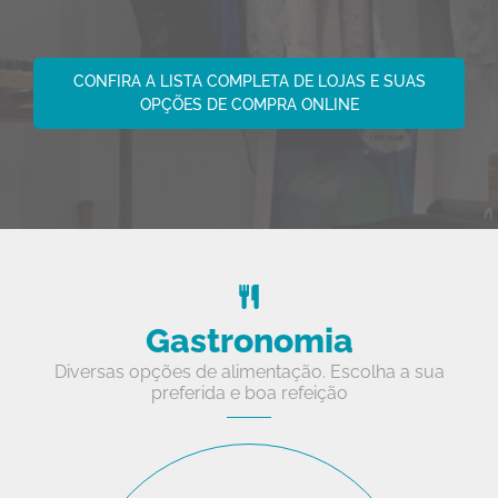
CONFIRA A LISTA COMPLETA DE LOJAS E SUAS
OPÇÕES DE COMPRA ONLINE
Gastronomia
Diversas opções de alimentação. Escolha a sua
preferida e boa refeição