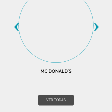
‹
›
MC DONALD´S
VER TODAS