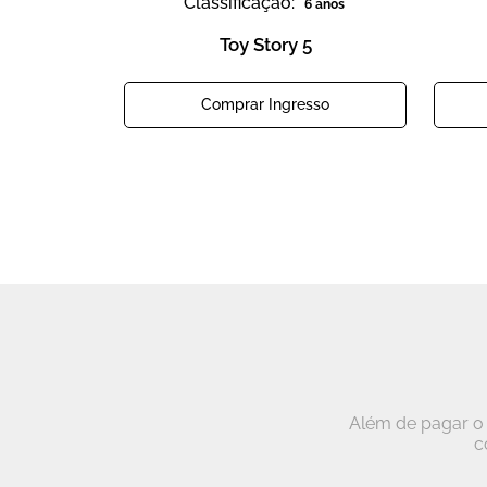
Classificação:
6 anos
Toy Story 5
Comprar Ingresso
Além de pagar o 
c