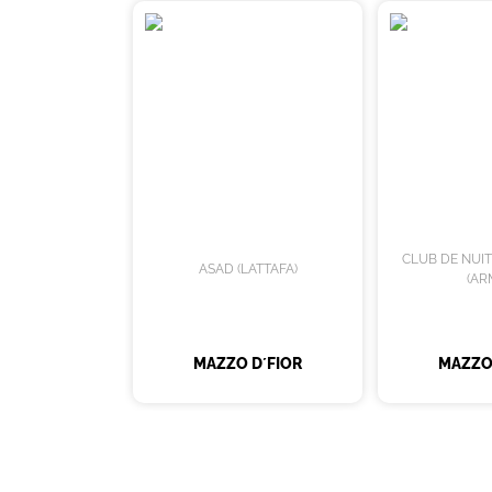
CLUB DE NUI
ASAD (LATTAFA)
(AR
MAZZO D´FIOR
MAZZO