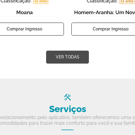
Classificação:
Classificação:
10 anos
12 anos
Moana
Homem-Aranha: Um Nov
Comprar Ingresso
Comprar Ingresso
VER TODAS
Serviços
estacionamento pelo aplicativo, também oferecemos uma sé
omodidades para trazer mais conforto para você e sua famíli