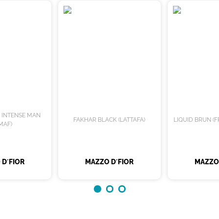
T INTENSE MAN
FAKHAR BLACK (LATTAFA)
LIQUID BRUN (
MAF)
 D´FIOR
MAZZO D´FIOR
MAZZO 