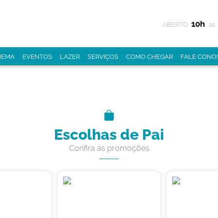
10h
ABERTO
às
NEMA
EVENTOS
LAZER
SERVIÇOS
COMO CHEGAR
FALE CONO
Escolhas de Pai
Confira as promoções