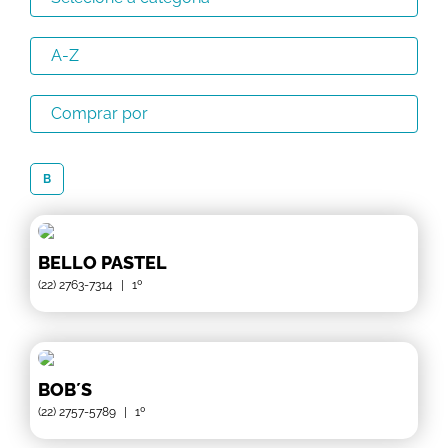
B
BELLO PASTEL
(22) 2763-7314
|
1º
BOB´S
(22) 2757-5789
|
1º