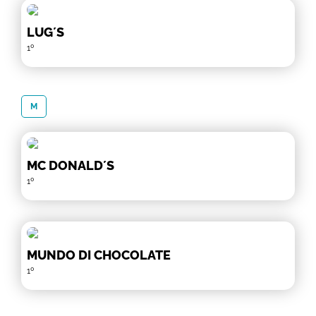
LUG´S
1º
M
MC DONALD´S
1º
MUNDO DI CHOCOLATE
1º