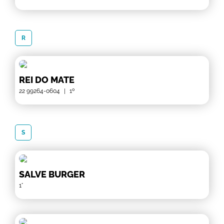
R
REI DO MATE
22 99264-0604
|
1º
S
SALVE BURGER
1°