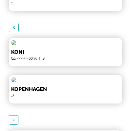
1º
K
KONI
(22) 99953-6695
|
1º
KOPENHAGEN
1º
L