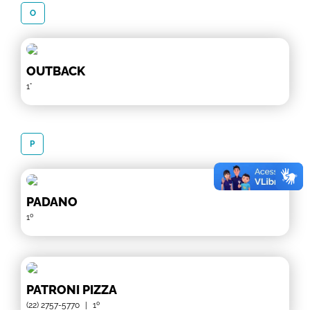
O
OUTBACK
1°
P
PADANO
1º
PATRONI PIZZA
(22) 2757-5770
|
1º