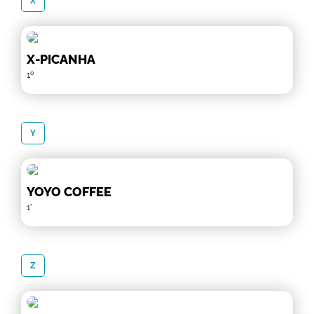
X
X-PICANHA
1º
Y
YOYO COFFEE
1°
Z