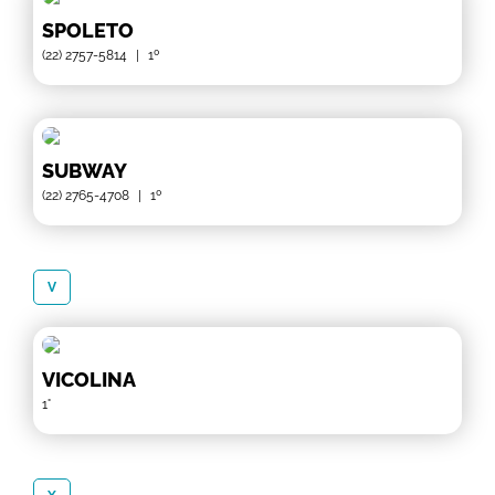
SPOLETO
(22) 2757-5814
|
1º
SUBWAY
(22) 2765-4708
|
1º
V
VICOLINA
1°