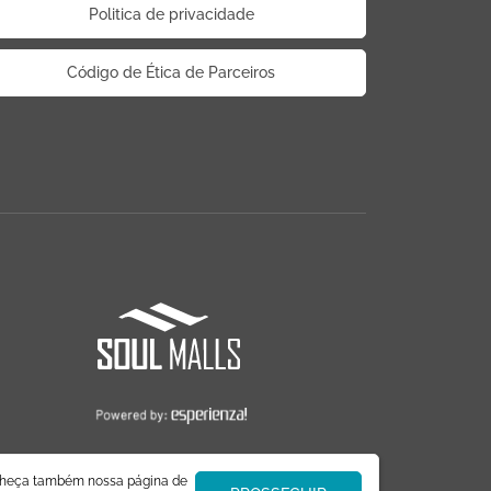
Politica de privacidade
Código de Ética de Parceiros
nheça também nossa página de