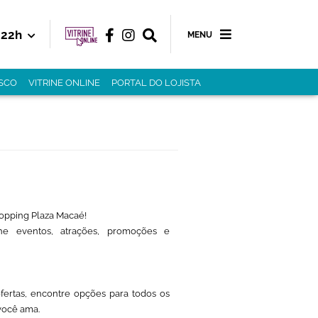
22h
MENU
SCO
VITRINE ONLINE
PORTAL DO LOJISTA
opping Plaza Macaé!
e eventos, atrações, promoções e
ofertas, encontre opções para todos os
você ama.