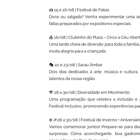
🍰 15 e 16/08 | Festival de Fatias
Doce ou salgada? Venha experimentar uma sele
fatias preparados por expositores especiais.
🎪 16/08 | Clubinho do Plaza – Circo a Céu Aber
Uma tarde cheia de diversão para toda a família
muita alegria para a criançada.
🎭 22 e 23/08 | Sarau Âmbar
Dois dias dedicados à arte, música e cultur
talentos da nossa região.
💙 28 a 30/08 | Diversidade em Movimento
Uma programação que celebra a inclusão e a
Festival Inclusivo, promovendo experiências pa
❄️ 🎉28 a 30/08 | Festival de Inverno + Anivers
Vamos comemorar juntos! Prepare-se para dias 
surpresas. Clima aconchegante, boa gastron