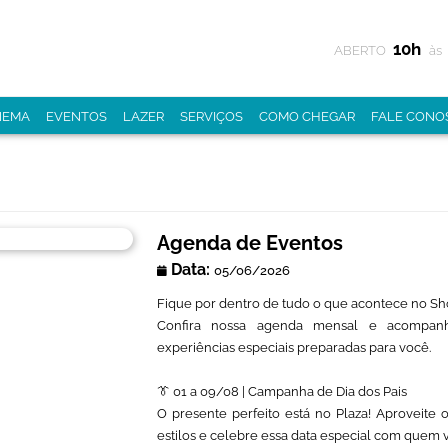
10h
ABERTO
às
NEMA
EVENTOS
LAZER
SERVIÇOS
COMO CHEGAR
FALE CONO
Agenda de Eventos
Data:
05/06/2026
Fique por dentro de tudo o que acontece no Sh
Confira nossa agenda mensal e acompanh
experiências especiais preparadas para você.
👔 01 a 09/08 | Campanha de Dia dos Pais
O presente perfeito está no Plaza! Aproveite 
estilos e celebre essa data especial com quem 