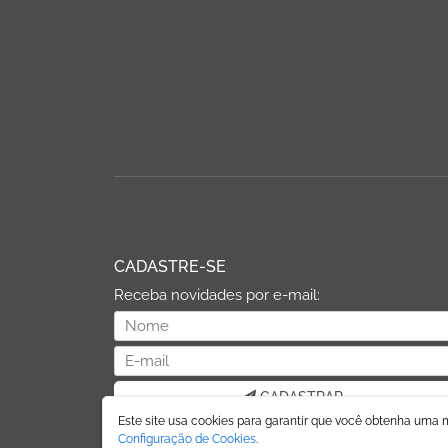
CADASTRE-SE
Receba novidades por e-mail:
CADASTRAR
Este site usa cookies para garantir que você obtenha uma 
Seus dados serão utilizados apenas para envio da
Configuração de Cookies
.