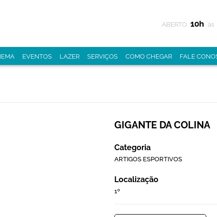
10h
ABERTO
às
NEMA
EVENTOS
LAZER
SERVIÇOS
COMO CHEGAR
FALE CONO
GIGANTE DA COLINA
Categoria
ARTIGOS ESPORTIVOS
Localização
1º