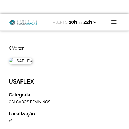
10h
22h
ABERTO
às
Voltar
USAFLEX
Categoria
CALÇADOS FEMININOS
Localização
1º