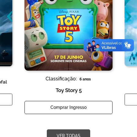
‹
›
Classificação:
6 anos
ofal
Toy Story 5
Comprar Ingresso
VER TODAS