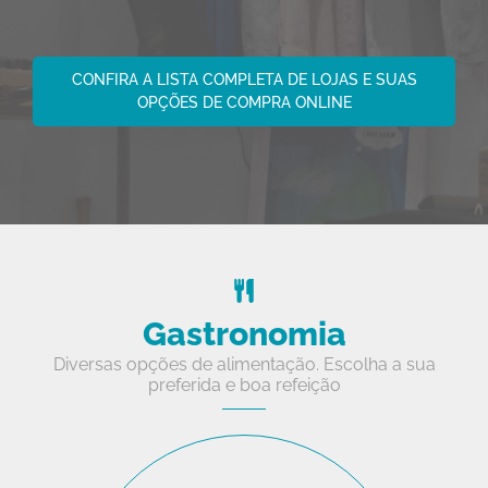
CONFIRA A LISTA COMPLETA DE LOJAS E SUAS
OPÇÕES DE COMPRA ONLINE
Gastronomia
Diversas opções de alimentação. Escolha a sua
preferida e boa refeição