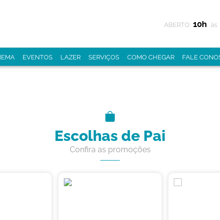
10h
ABERTO
às
NEMA
EVENTOS
LAZER
SERVIÇOS
COMO CHEGAR
FALE CONO
Escolhas de Pai
Confira as promoções