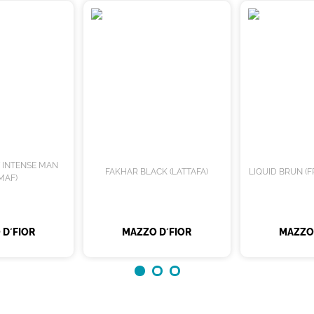
T INTENSE MAN
FAKHAR BLACK (LATTAFA)
LIQUID BRUN (
MAF)
 D´FIOR
MAZZO D´FIOR
MAZZO 