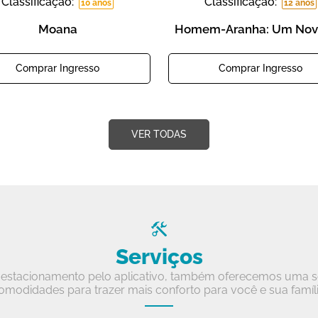
Classificação:
Classificação:
10 anos
12 anos
Moana
Homem-Aranha: Um Nov
Comprar Ingresso
Comprar Ingresso
VER TODAS
Serviços
estacionamento pelo aplicativo, também oferecemos uma sé
omodidades para trazer mais conforto para você e sua famíli