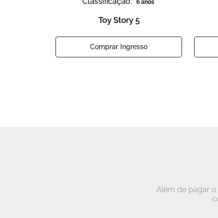
Classificação:
6 anos
Toy Story 5
Comprar Ingresso
Além de pagar o 
c