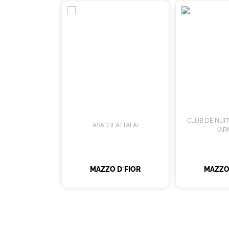
CLUB DE NUI
ASAD (LATTAFA)
(AR
MAZZO D´FIOR
MAZZO