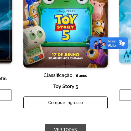
‹
›
Classificação:
6 anos
ofal
Toy Story 5
Comprar Ingresso
VER TODAS