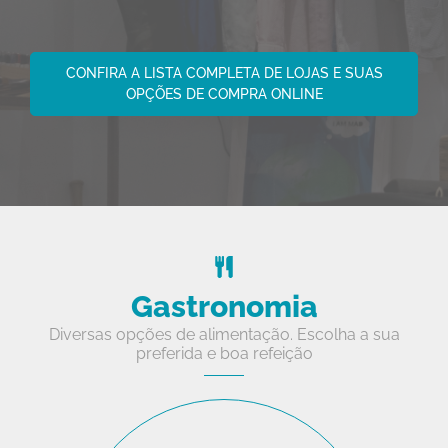
CONFIRA A LISTA COMPLETA DE LOJAS E SUAS
OPÇÕES DE COMPRA ONLINE
Gastronomia
Diversas opções de alimentação. Escolha a sua
preferida e boa refeição