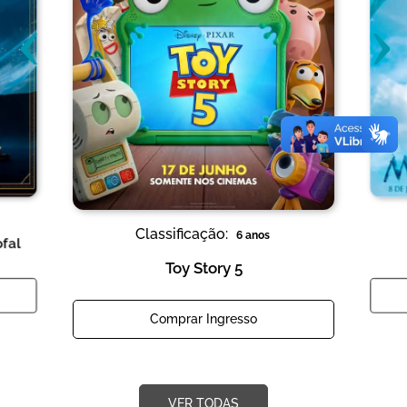
‹
›
Classificação:
6 anos
ofal
Toy Story 5
Comprar Ingresso
VER TODAS