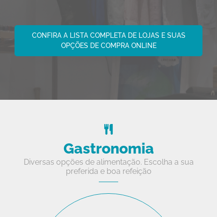
CONFIRA A LISTA COMPLETA DE LOJAS E SUAS
OPÇÕES DE COMPRA ONLINE
Gastronomia
Diversas opções de alimentação. Escolha a sua
preferida e boa refeição