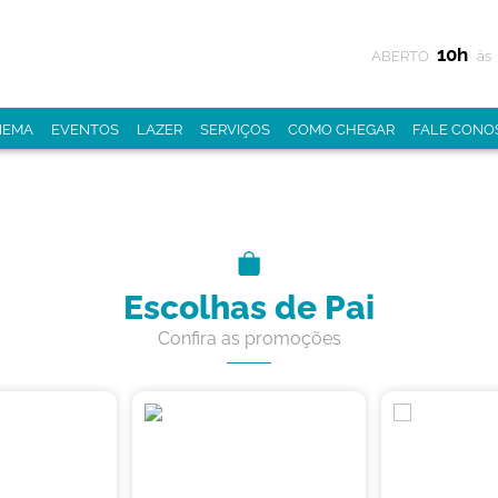
10h
ABERTO
às
NEMA
EVENTOS
LAZER
SERVIÇOS
COMO CHEGAR
FALE CONO
Escolhas de Pai
Confira as promoções