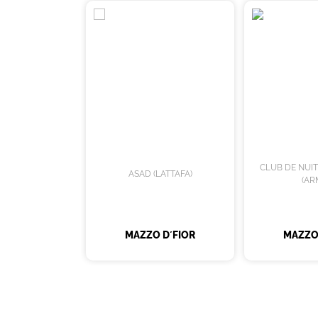
CLUB DE NUI
ASAD (LATTAFA)
(AR
MAZZO D´FIOR
MAZZO