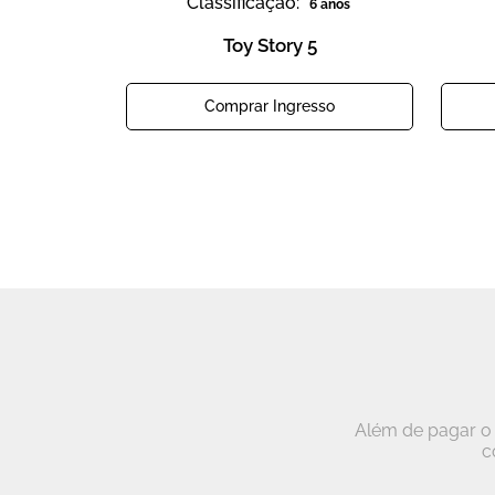
Classificação:
6 anos
Toy Story 5
Comprar Ingresso
Além de pagar o 
c