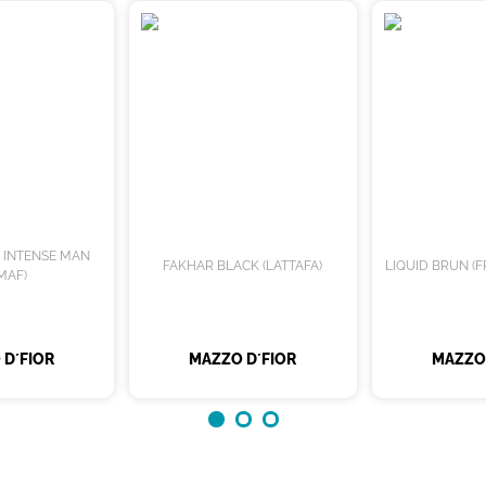
T INTENSE MAN
FAKHAR BLACK (LATTAFA)
LIQUID BRUN (
MAF)
 D´FIOR
MAZZO D´FIOR
MAZZO 