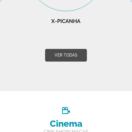
X-PICANHA
VER TODAS
Cinema
CINE SHOW MACAÉ