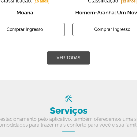
Classificação:
Classificação:
10 anos
12 anos
Moana
Homem-Aranha: Um Nov
Comprar Ingresso
Comprar Ingresso
VER TODAS
Serviços
estacionamento pelo aplicativo, também oferecemos uma sé
omodidades para trazer mais conforto para você e sua famíli