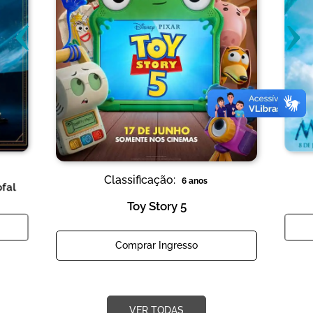
‹
›
Classificação:
6 anos
ofal
Toy Story 5
Comprar Ingresso
VER TODAS