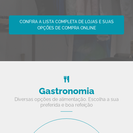
CONFIRA A LISTA COMPLETA DE LOJAS E SUAS
OPÇÕES DE COMPRA ONLINE
Gastronomia
Diversas opções de alimentação. Escolha a sua
preferida e boa refeição