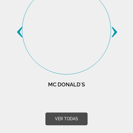
‹
›
MC DONALD´S
VER TODAS