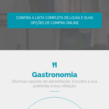
CONFIRA A LISTA COMPLETA DE LOJAS E SUAS
OPÇÕES DE COMPRA ONLINE
Gastronomia
Diversas opções de alimentação. Escolha a sua
preferida e boa refeição