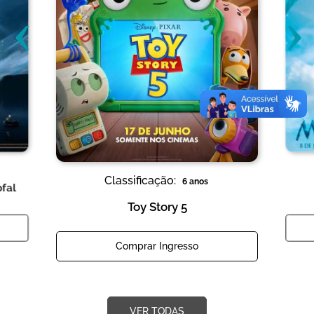
‹
›
Classificação:
6 anos
ofal
Toy Story 5
Comprar Ingresso
VER TODAS