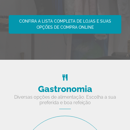
CONFIRA A LISTA COMPLETA DE LOJAS E SUAS
OPÇÕES DE COMPRA ONLINE
Gastronomia
Diversas opções de alimentação. Escolha a sua
preferida e boa refeição