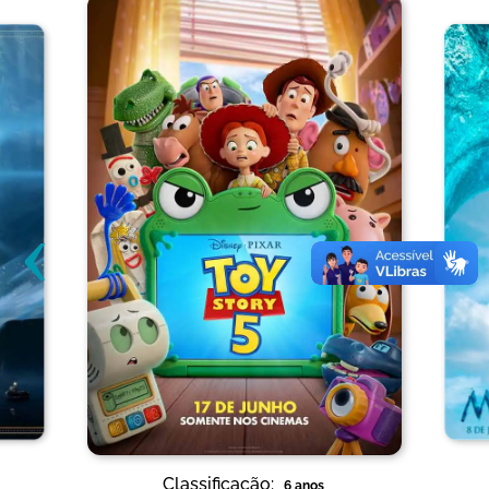
‹
›
Classificação:
6 anos