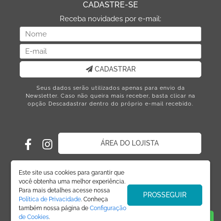
CADASTRE-SE
Receba novidades por e-mail:
CADASTRAR
Seus dados serão utilizados apenas para envio da
Newsletter. Caso não queira mais receber, basta clicar na
opção Descadastrar dentro do próprio e-mail recebido.
ÁREA DO LOJISTA
Este site usa cookies para garantir que
você obtenha uma melhor experiência.
Para mais detalhes acesse nossa
PROSSEGUIR
Política de Privacidade
. Conheça
também nossa página de
Configuração
de Cookies
.