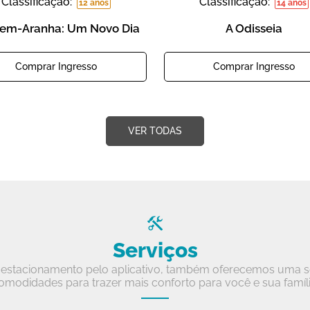
Classificação:
Classificação:
12 anos
14 anos
m-Aranha: Um Novo Dia
A Odisseia
Comprar Ingresso
Comprar Ingresso
VER TODAS
Serviços
estacionamento pelo aplicativo, também oferecemos uma sé
omodidades para trazer mais conforto para você e sua famíli