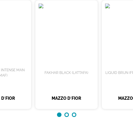
T INTENSE MAN
FAKHAR BLACK (LATTAFA)
LIQUID BRUN (
MAF)
 D´FIOR
MAZZO D´FIOR
MAZZO 