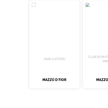
CLUB DE NUI
ASAD (LATTAFA)
(AR
MAZZO D´FIOR
MAZZO