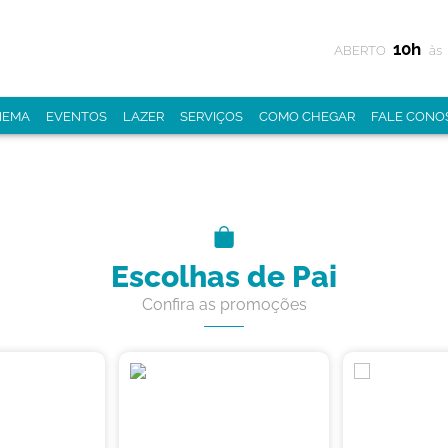
10h
ABERTO
às
NEMA
EVENTOS
LAZER
SERVIÇOS
COMO CHEGAR
FALE CONO
Escolhas de Pai
Confira as promoções