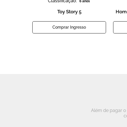
Classificação:
6 anos
Toy Story 5
Home
Comprar Ingresso
Além de pagar o 
c