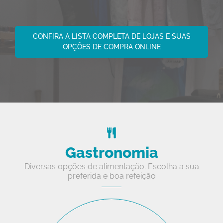
CONFIRA A LISTA COMPLETA DE LOJAS E SUAS
OPÇÕES DE COMPRA ONLINE
Gastronomia
Diversas opções de alimentação. Escolha a sua
preferida e boa refeição