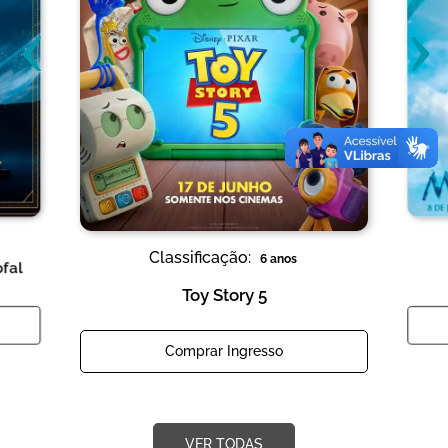
‹
›
Classificação:
6 anos
ofal
Toy Story 5
Comprar Ingresso
VER TODAS