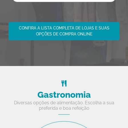
CONFIRA A LISTA COMPLETA DE LOJAS E SUAS
OPÇÕES DE COMPRA ONLINE
Gastronomia
Diversas opções de alimentação. Escolha a sua
preferida e boa refeição