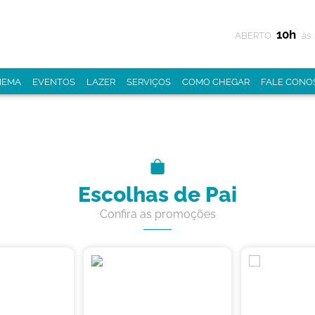
10h
ABERTO
às
NEMA
EVENTOS
LAZER
SERVIÇOS
COMO CHEGAR
FALE CONO
Escolhas de Pai
Confira as promoções