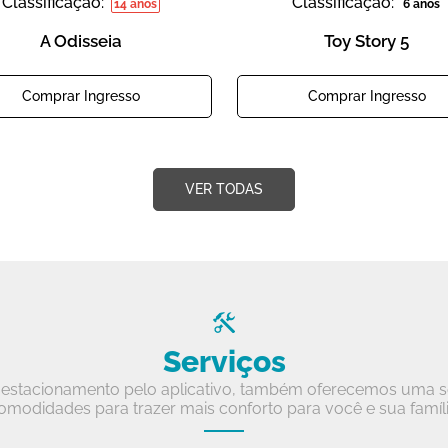
Classificação:
Classificação:
14 anos
6 anos
A Odisseia
Toy Story 5
Comprar Ingresso
Comprar Ingresso
VER TODAS
Serviços
estacionamento pelo aplicativo, também oferecemos uma sé
omodidades para trazer mais conforto para você e sua famíli