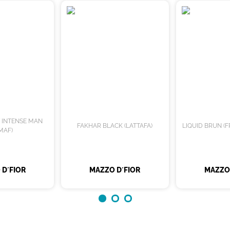
T INTENSE MAN
FAKHAR BLACK (LATTAFA)
LIQUID BRUN (
MAF)
 D´FIOR
MAZZO D´FIOR
MAZZO 