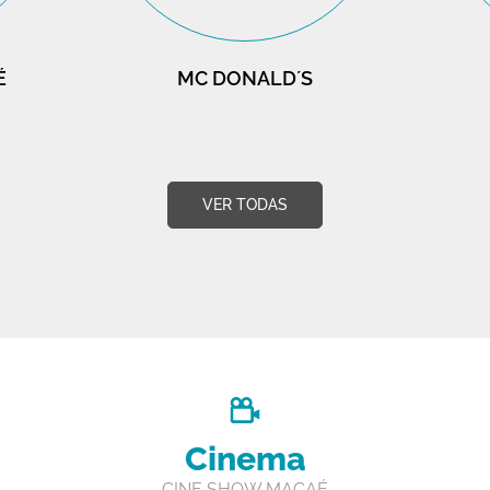
É
MC DONALD´S
VER TODAS
Cinema
CINE SHOW MACAÉ