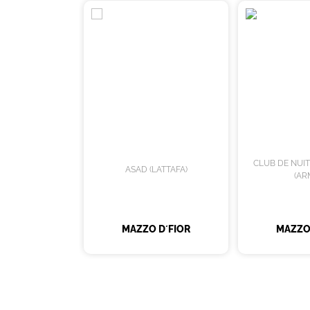
CLUB DE NUI
ASAD (LATTAFA)
(AR
MAZZO D´FIOR
MAZZO