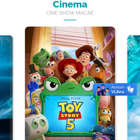
Cinema
CINE SHOW MACAÉ
‹
›