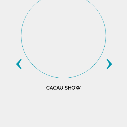
‹
›
CACAU SHOW