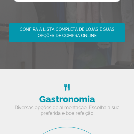
CONFIRA A LISTA COMPLETA DE LOJAS E SUAS
OPÇÕES DE COMPRA ONLINE
Gastronomia
Diversas opções de alimentação. Escolha a sua
preferida e boa refeição