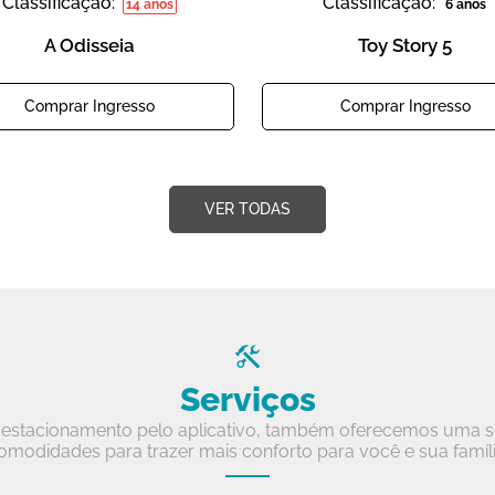
Classificação:
Classificação:
14 anos
6 anos
A Odisseia
Toy Story 5
Comprar Ingresso
Comprar Ingresso
VER TODAS
Serviços
estacionamento pelo aplicativo, também oferecemos uma sé
omodidades para trazer mais conforto para você e sua famíli