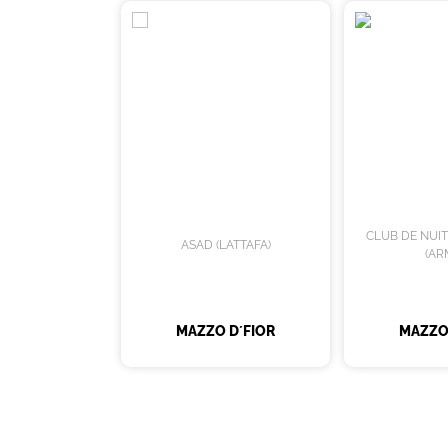
CLUB DE NUI
ASAD (LATTAFA)
(AR
MAZZO D´FIOR
MAZZO