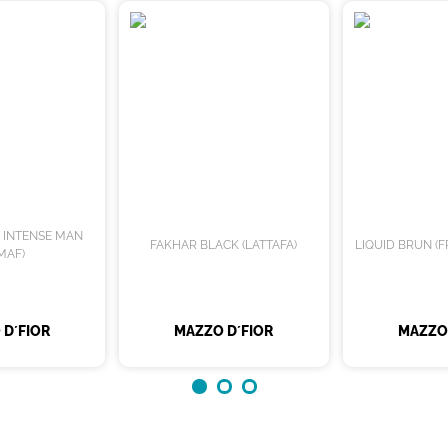
T INTENSE MAN
FAKHAR BLACK (LATTAFA)
LIQUID BRUN (
MAF)
 D´FIOR
MAZZO D´FIOR
MAZZO 