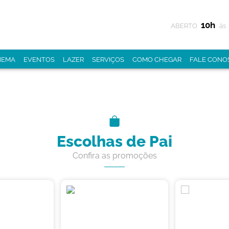
10h
ABERTO
às
NEMA
EVENTOS
LAZER
SERVIÇOS
COMO CHEGAR
FALE CONO
Escolhas de Pai
Confira as promoções