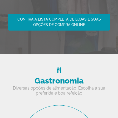
CONFIRA A LISTA COMPLETA DE LOJAS E SUAS
OPÇÕES DE COMPRA ONLINE
Gastronomia
Diversas opções de alimentação. Escolha a sua
preferida e boa refeição