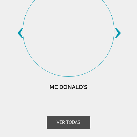
‹
›
MC DONALD´S
VER TODAS