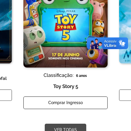
‹
›
Classificação:
6 anos
ofal
Toy Story 5
Comprar Ingresso
VER TODAS