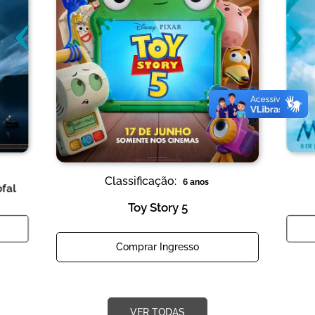
‹
›
Classificação:
6 anos
ofal
Toy Story 5
Comprar Ingresso
VER TODAS