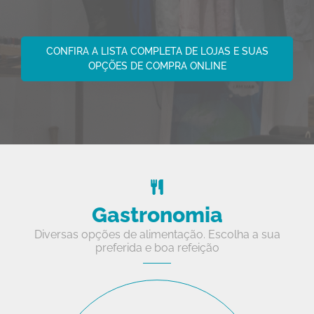
CONFIRA A LISTA COMPLETA DE LOJAS E SUAS
OPÇÕES DE COMPRA ONLINE
Gastronomia
Diversas opções de alimentação. Escolha a sua
preferida e boa refeição