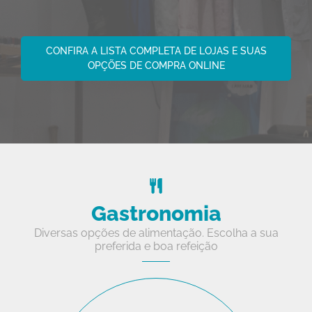
CONFIRA A LISTA COMPLETA DE LOJAS E SUAS
OPÇÕES DE COMPRA ONLINE
Gastronomia
Diversas opções de alimentação. Escolha a sua
preferida e boa refeição