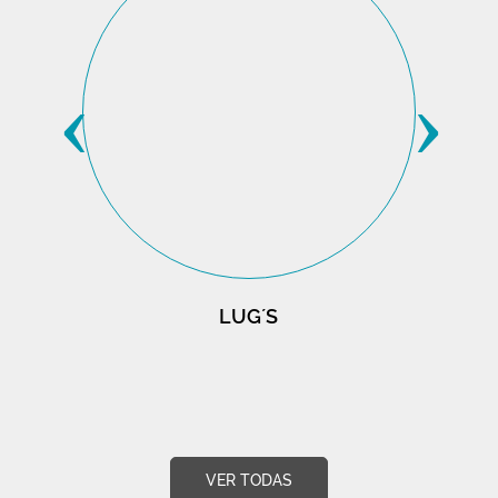
‹
›
LUG´S
VER TODAS