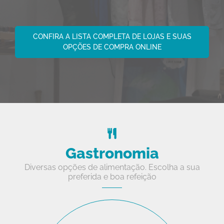
CONFIRA A LISTA COMPLETA DE LOJAS E SUAS
OPÇÕES DE COMPRA ONLINE
Gastronomia
Diversas opções de alimentação. Escolha a sua
preferida e boa refeição